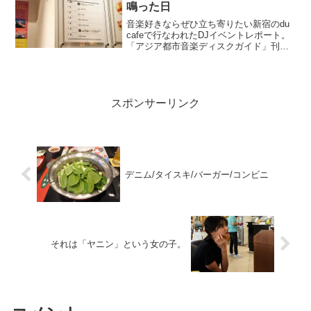
く人は少数派。...
鳴った日
音楽好きならぜひ立ち寄りたい新宿のdu
cafeで行なわれたDJイベントレポート。
「アジア都市音楽ディスクガイド」刊行
記念パーティー(2022/03/05)
スポンサーリンク
デニム/タイスキ/バーガー/コンビニ
それは「ヤニン」という女の子。