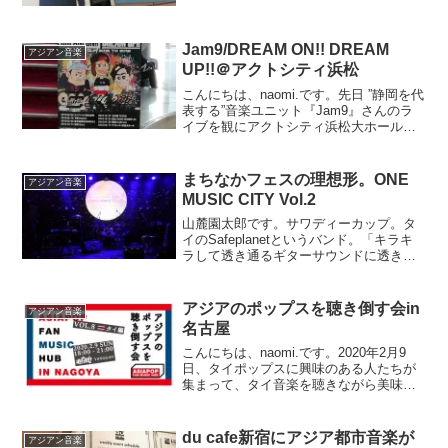
ファンコミュニティーが無いし、中国語
で発信される情報を日本語で伝えてくれ
るメ...
Jam9/DREAM ON!! DREAM
アジアン音楽
UP!!＠アクトシティ浜松
こんにちは、naomi.です。先日 ”静岡を代
表する”音楽ユニット『Jam9』さんのラ
イブを観にアクトシティ浜松大ホール
へ。メンバーでRAPを担当している
Giz'Moさんが声をかけてくださり山麓園
太郎と二人で観に行ってきました。ここ
まちなかフェスの理想形。ONE
アジアン音楽
んとこ、...
MUSIC CITY Vol.2
山麓園太郎です。サワディーカップ。タ
イのSafeplanetというバンド。「キラキ
ラして透き通るギターサウンドに透き通
る歌声が乗り、メロディーはどこかオリ
エンタル」っていう、薄い色のカクテル
で和菓子を食べてるみたいな例えです
アジアのポップスを聴き倒す会in
アジアン音楽
が、先日発売され...
名古屋
こんにちは、naomi.です。2020年2月9
日、タイポップスに興味のある人たちが
集まって、タイ音楽を聴きながら美味し
いタイカレーを食べよう！というイベン
トが名古屋で開催されます。音楽好きは
たくさんいるけれど、海外ポップスを聴
du cafe新宿にアジア都市音楽が
アジアン音楽