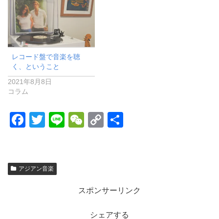
レコード盤で音楽を聴
く、ということ
2021年8月8日
コラム
F
T
Li
W
C
共
a
wi
n
e
o
有
c
tt
e
C
p
e
er
h
y
アジアン音楽
b
at
Li
スポンサーリンク
o
n
o
k
シェアする