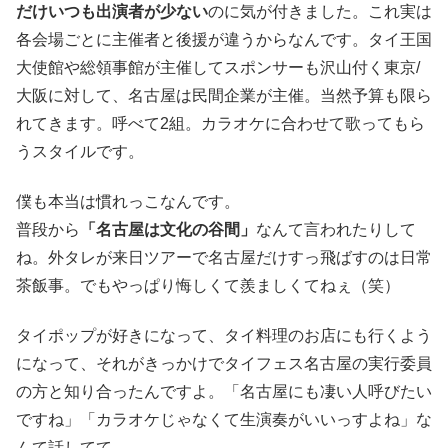
だけいつも出演者が少ない
のに気が付きました。これ実は
各会場ごとに主催者と後援が違うからなんです。タイ王国
大使館や総領事館が主催してスポンサーも沢山付く東京/
大阪に対して、名古屋は民間企業が主催。当然予算も限ら
れてきます。呼べて2組。カラオケに合わせて歌ってもら
うスタイルです。
僕も本当は慣れっこなんです。
普段から
「名古屋は文化の谷間」
なんて言われたりして
ね。外タレが来日ツアーで名古屋だけすっ飛ばすのは日常
茶飯事。でもやっぱり悔しくて羨ましくてねぇ（笑）
タイポップが好きになって、タイ料理のお店にも行くよう
になって、それがきっかけでタイフェス名古屋の実行委員
の方と知り合ったんですよ。「名古屋にも凄い人呼びたい
ですね」「カラオケじゃなくて生演奏がいいっすよね」な
んて話してて。