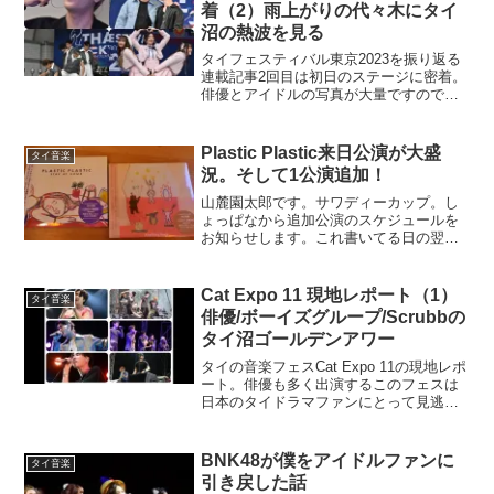
着（2）雨上がりの代々木にタイ
沼の熱波を見る
タイフェスティバル東京2023を振り返る
連載記事2回目は初日のステージに密着。
俳優とアイドルの写真が大量ですので無
限スクロールみたいになってますが
（笑）目次からのショートカットを活用
してお楽しみください！
Plastic Plastic来日公演が大盛
タイ音楽
況。そして1公演追加！
山麓園太郎です。サワディーカップ。し
ょっぱなから追加公演のスケジュールを
お知らせします。これ書いてる日の翌日
なんで！2019.04.23 渋谷LUSHでのイベ
ント「はにほへゆ」(18:30開場/19:00開演
ADV 2000 / DOOR...
Cat Expo 11 現地レポート（1）
タイ音楽
俳優/ボーイズグループ/Scrubbの
タイ沼ゴールデンアワー
タイの音楽フェスCat Expo 11の現地レポ
ート。俳優も多く出演するこのフェスは
日本のタイドラマファンにとって見逃せ
ないイベントのひとつです。取材エリア
で撮影した写真多数！
BNK48が僕をアイドルファンに
タイ音楽
引き戻した話