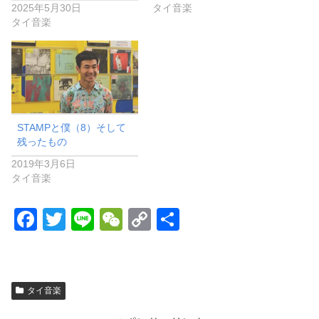
2025年5月30日
タイ音楽
タイ音楽
STAMPと僕（8）そして
残ったもの
2019年3月6日
タイ音楽
F
T
Li
W
C
共
a
wi
n
e
o
有
c
tt
e
C
p
e
er
h
y
タイ音楽
b
at
Li