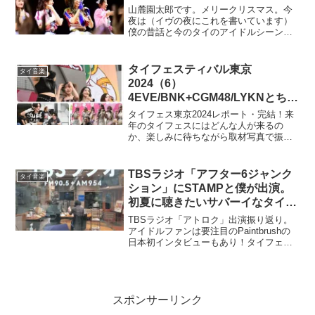
山麓園太郎です。メリークリスマス。今
夜は（イヴの夜にこれを書いています）
僕の昔話と今のタイのアイドルシーンに
ついてです。好き嫌いにかかわらず、日
本に住んでいればAKB48グループの活動
を目にしない日はありません。その少し
タイフェスティバル東京
タイ音楽
前のモーニング娘。の...
2024（6）
4EVE/BNK+CGM48/LYKNとちょ
っとOffGun
タイフェス東京2024レポート・完結！来
年のタイフェスにはどんな人が来るの
か、楽しみに待ちながら取材写真で振り
返りましょう！
TBSラジオ「アフター6ジャンク
タイ音楽
ション」にSTAMPと僕が出演。
初夏に聴きたいサバーイなタイポ
ップス特集
TBSラジオ「アトロク」出演振り返り。
アイドルファンは要注目のPaintbrushの
日本初インタビューもあり！タイフェス
ティバル2022オンライン直前でもあり、
タイのスーパースターSTAMPが生出演し
たパートも解説しています。
スポンサーリンク