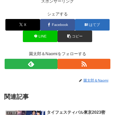
スポンサーリンク
o
n
o
k
シェアする
k
X
Facebook
はてブ
LINE
コピー
園太郎＆Naomiをフォローする
園太郎＆Naomi
関連記事
タイフェスティバル東京2023密
タイ音楽