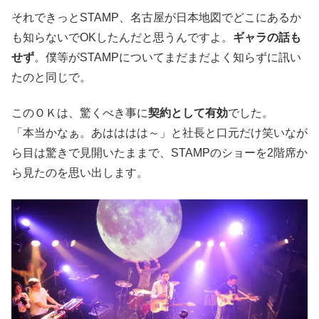
それできっとSTAMP、名古屋が日本地図でどこにあるか
も知らないでOKしたんだと思うんですよ。
ギャラの話も
せず
。僕等がSTAMPについてまだまだよく知らずに訊い
たのと同じで。
このＯＫは、驚くべき事に
契約として有効
でした。
「本当かなぁ。あはははは～」と社長と口元だけ笑いなが
ら目は驚きで見開いたままで、STAMPのショーを2階席か
ら見たのを思い出します。