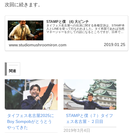
次回に続きます。
STAMPと僕 (4) 大ピンチ
タイフェス名古屋への出演に関する各種交渉は、STAMP本
人とLINEを使って行なわれました。タイ本国であれば当然
マネージャーを介しての話になるところですが、日本での
バックバンドのさいとうりょうじさんとSTAMPはまさに
「マブダチ」と呼べる程...
2019.01.25
www.studiomushroomiron.com
関連
タイフェス名古屋2025に
STAMPと僕（７）タイフ
Boy Sompobがとうとう
ェス名古屋・２日目
やってきた
2019年3月4日