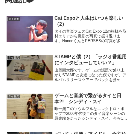
Cat Expoと人生はいつも楽しい
タイ音楽
（2）
タイの音楽フェスCat Expo 12の模様を取
材エリアから撮影の写真で振り返りま
す。NanonくんとPERSESの写真が多め
です（カッコ良かったので枚数が捗り過
ぎて）
STAMPと僕（2）「ラジオ番組用
タイ音楽
にインタビューしていい？」
山麓園太郎です。ゲームの話題で盛り上
がりSTAMPと友達になった僕ですが、ア
ルバムリリースツアーでバックを務めた
P.O.Pのギタリスト、さいとうりょうじさ
んともこの時以来SNSで連絡を取り合う
ようになっていました。（思えばこれが
ゲームと音楽で繋がるタイと日
タイ音楽
後の伏線に・...
本?! シンディ・スイ
唯一無二のソウルフルなエレクトロ・ポ
ップで2000年代後半のタイ音楽シーンの
最先端を走ったシンディ・スイ。今もCM
音楽やプロデュース/リミックスで活躍す
る彼のサウンドの秘密に迫ります。