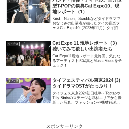
バンド・俳優・アイドル。全方位
タイ音楽
型T-POPの祭典Cat Expo10、現
地レポート（1）
Krist、Nanon、Scrubbなどタイドラマで
おなじみの出演者が揃ったタイの音楽フ
ェスCat Expo10（2023年11月）タイ沼の
住人なら行かないともったいないこのフ
ェスの魅力を、今回が6回目の参加になる
タイポップス探検家・山麓園太郎がお伝
Cat Expo 11 現地レポート（3）
タイ音楽
えします。
聴いてみて欲しい出演者たち
Cat Expo11現地レポート最終回。気にな
るアーティストの写真とMusic Videoをチ
ェック！
タイフェスティバル東京2024 (3)
タイ音楽
タイドラマOSTがたっぷり！
タイフェス東京2024初日後半・Toptapや
Tilly Birdsのステージを取材エリアから撮
影した写真、ファッションや機材解説と
共にお届けするレポートです。同日夜・
渋谷WWWXのBowkylion/The TOYSも。
スポンサーリンク