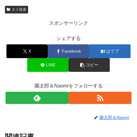
e
er
h
y
タイ音楽
b
at
Li
スポンサーリンク
o
n
o
k
シェアする
k
X
Facebook
はてブ
LINE
コピー
園太郎＆Naomiをフォローする
園太郎＆Naomi
関連記事