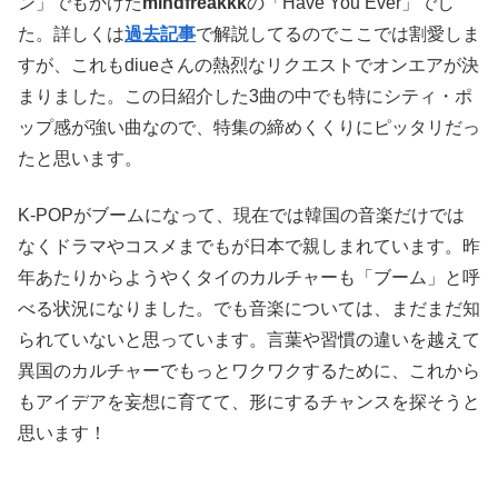
ン」でもかけた
mindfreakkk
の「Have You Ever」でし
た。詳しくは
過去記事
で解説してるのでここでは割愛しま
すが、これもdiueさんの熱烈なリクエストでオンエアが決
まりました。この日紹介した3曲の中でも特にシティ・ポ
ップ感が強い曲なので、特集の締めくくりにピッタリだっ
たと思います。
K-POPがブームになって、現在では韓国の音楽だけでは
なくドラマやコスメまでもが日本で親しまれています。昨
年あたりからようやくタイのカルチャーも「ブーム」と呼
べる状況になりました。でも音楽については、まだまだ知
られていないと思っています。言葉や習慣の違いを越えて
異国のカルチャーでもっとワクワクするために、これから
もアイデアを妄想に育てて、形にするチャンスを探そうと
思います！