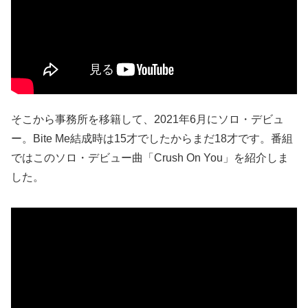
そこから事務所を移籍して、2021年6月にソロ・デビュ
ー。Bite Me結成時は15才でしたからまだ18才です。番組
ではこのソロ・デビュー曲「Crush On You」を紹介しま
した。