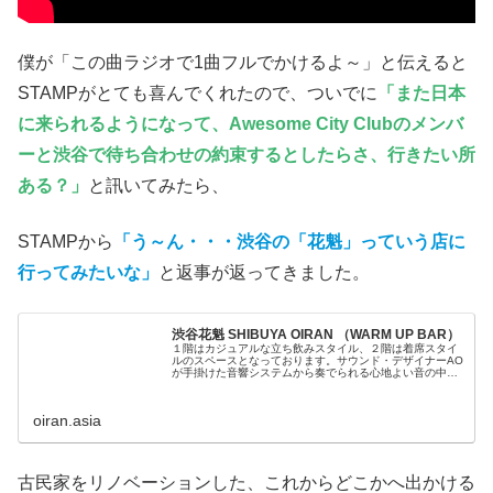
僕が「この曲ラジオで1曲フルでかけるよ～」と伝えると
STAMPがとても喜んでくれたので、ついでに
「また日本
に来られるようになって、Awesome City Clubのメンバ
ーと渋谷で待ち合わせの約束するとしたらさ、行きたい所
ある？」
と訊いてみたら、
STAMPから
「う～ん・・・渋谷の「花魁」っていう店に
行ってみたいな」
と返事が返ってきました。
渋谷花魁 SHIBUYA OIRAN （WARM UP BAR）
１階はカジュアルな立ち飲みスタイル、２階は着席スタイ
ルのスペースとなっております。サウンド・デザイナーAO
が手掛けた音響システムから奏でられる心地よい音の中
で、お食事やお酒、会話をお楽しみください。
oiran.asia
古民家をリノベーションした、これからどこかへ出かける