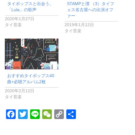
タイポップスと出会う。
STAMPと僕 （3）タイフ
「Lula」の歌声
ェス名古屋への出演オフ
ァー
2020年1月27日
タイ音楽
2019年1月12日
タイ音楽
おすすめタイポップス40
曲+必聴アルバム2枚
2020年2月12日
タイ音楽
F
T
Li
W
C
共
a
wi
n
e
o
有
c
tt
e
C
p