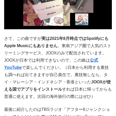
さて、この曲ですが
実は2021年8月時点ではSpotifyにも
Apple Musicにもありません
。東南アジア圏で人気のスト
リーミングサービス、JOOXのみで配信されています。
JOOXが日本では利用できないので、この曲は
公式
YouTube
で楽しんでください。（日本から利用する裏技
も調べれば出てきますが自己責任で。裏技無しなら、タ
イ・マレーシア・インドネシア・香港といった
JOOXが使
える国でアプリをインストール
すれば日本に帰ってからも
普通に使えます。次回の海外旅行の際にはぜひ）
最後に紹介したのはTBSラジオ「アフター6ジャンクショ