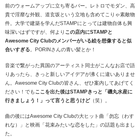
前のウォームアップに立ち寄るバー。レトロでモダン、高
貴で淫靡な外観、道玄坂という立地も含めてこりゃ素敵物
件。大学で建築を学んだSTAMPにとっては建物自体も興
味深いはずですが、何より
この店内にSTAMPと
Awesome City Clubのメンバーがいる絵を想像すると似
合いすぎる
。PORINさんの青い髪とか！
音楽で繋がった異国のアーティスト同士がこんなお店で語
りあったら、きっと新しいアイデアが沸くに違いありませ
ん。Awesome City Clubの皆さん、ぜひ案内してあげてく
ださい！でも
ここを出た後はSTAMPきっと「磯丸水産に
行きましょう！」って言うと思うけど
（笑）。
曲の後にはAwesome City Clubの大ヒット曲「勿忘（わす
れな）」と映画「花束みたいな恋をした」の話題も出まし
た。