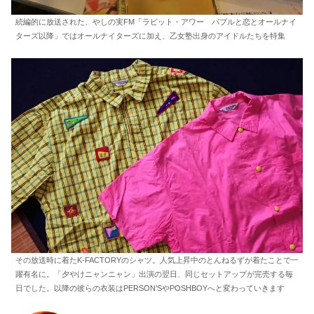
続編的に放送された、やしの実FM「ラビット・アワー バブルと恋とオールナイ
ターズ以降」ではオールナイターズに加え、乙女塾出身のアイドルたちを特集
その放送時に着たK-FACTORYのシャツ。人気上昇中のとんねるずが着たことで一
躍有名に。「夕やけニャンニャン」出演の翌日、同じセットアップが完売する毎
日でした。以降の彼らの衣装はPERSON’SやPOSHBOYへと変わっていきます