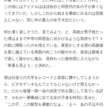
この頃にはアイドルはほぼ自分と同世代の女の子が多くな
ってきていた。しかしこれから始まる番組に出るのは芸能
人じゃない。同じ年の素人の女子大生だという。
何か凄く楽しそうだ、見てみよう。と、高校が男子校だっ
た僕はまるで中学の同窓会に出かけるような気持ちでＴＶ
の前に陣取ったのを憶えている。夜更かしする僕の高揚感
を更に越えている画面の向こうの賑やかさ。放送は最後ま
で楽しく賑やかに進み、見終わった後布団に入りながら
「来週も見よう」と決めた。
僕は仕送りの大半をレコードと楽器に費やしてしまうか
ら、ビデオデッキなんてとてもじゃないけど買えなかっ
た。だから毎週一期一会の決意で目を皿にして見ている訳
で、それが一層番組に出てる女の子達を特別に見せた。
「この子、この髪型も素敵だなぁ」「えー、あの子は今日