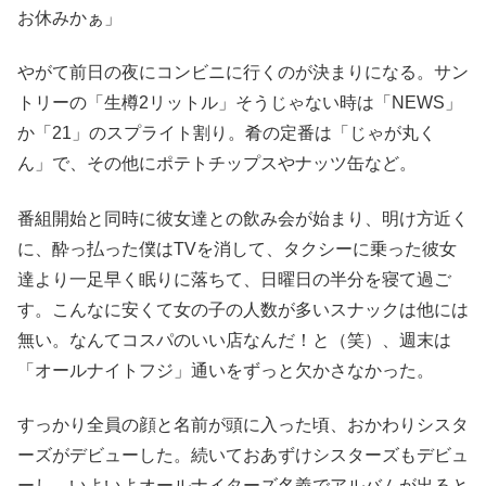
お休みかぁ」
やがて前日の夜にコンビニに行くのが決まりになる。サン
トリーの「生樽2リットル」そうじゃない時は「NEWS」
か「21」のスプライト割り。肴の定番は「じゃが丸く
ん」で、その他にポテトチップスやナッツ缶など。
番組開始と同時に彼女達との飲み会が始まり、明け方近く
に、酔っ払った僕はTVを消して、タクシーに乗った彼女
達より一足早く眠りに落ちて、日曜日の半分を寝て過ご
す。こんなに安くて女の子の人数が多いスナックは他には
無い。なんてコスパのいい店なんだ！と（笑）、週末は
「オールナイトフジ」通いをずっと欠かさなかった。
すっかり全員の顔と名前が頭に入った頃、おかわりシスタ
ーズがデビューした。続いておあずけシスターズもデビュ
ーし、いよいよオールナイターズ名義でアルバムが出ると