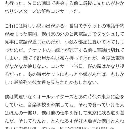
も行った。先日の蒲田で再会する前に最後に見たのがおか
わりシスターズの解散コンサートだ。
これには悔しい思い出がある。番組でチケットの電話予約
が始まった瞬間、僕は寮の外の公衆電話までダッシュして
見事に電話が通じたのだが、小銭を部屋に置いてきてしま
ったのだ。チケットの手続きが完了する前に電話は切れて
しまい、慌てて部屋から財布を持ってきたが、今度は電話
がなかなか通じない。コンサート当日、僕の席はかなり後
ろだった。あの時ポケットにもっと小銭があれば、もしか
して最前列で彼女達を見られたかもしれない。
僕は間違いなくオールナイターズとあの時代の東京に恋を
していた。音楽学校を卒業しても、それで食べていける人
はほんの一握り。僕は他の仕事を探して東京に残る道を選
んだ。そしてなんと、とんねるずが好き過ぎた僕はとんね
るずに衣装提供していた「K-FACTORY」に就職した。