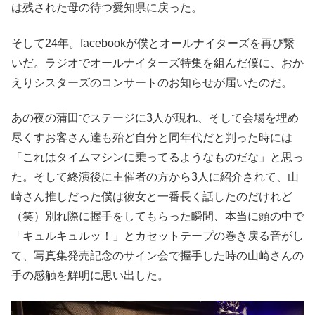
は残された母の待つ愛知県に戻った。
そして24年。facebookが僕とオールナイターズを再び繋
いだ。ラジオでオールナイターズ特集を組んだ僕に、おか
えりシスターズのコンサートのお知らせが届いたのだ。
あの夜の蒲田でステージに3人が現れ、そして会場を埋め
尽くすお客さん達も殆ど自分と同年代だと判った時には
「これはタイムマシンに乗ってるようなものだな」と思っ
た。そして終演後に主催者の方から3人に紹介されて、山
崎さん推しだった僕は彼女と一番長く話したのだけれど
（笑）別れ際に握手をしてもらった瞬間、本当に頭の中で
「キュルキュルッ！」とカセットテープの巻き戻る音がし
て、写真集発売記念のサイン会で握手した時の山崎さんの
手の感触を鮮明に思い出した。