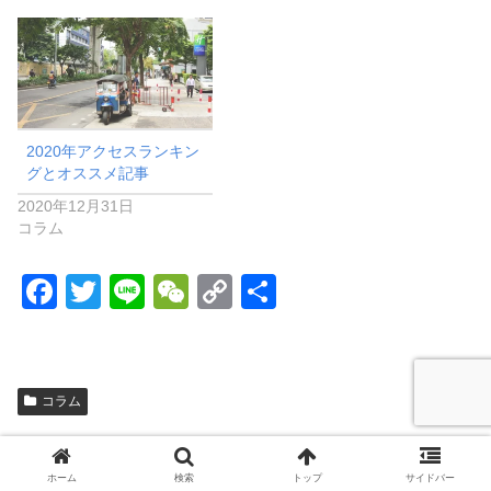
2020年アクセスランキン
グとオススメ記事
2020年12月31日
コラム
F
T
Li
W
C
共
a
wi
n
e
o
有
c
tt
e
C
p
e
er
h
y
コラム
b
at
Li
スポンサーリンク
o
n
ホーム
検索
トップ
サイドバー