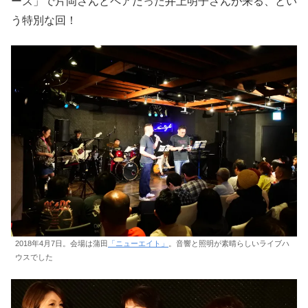
ーズ」で片岡さんとペアだった井上明子さんが来る、とい
う特別な回！
2018年4月7日。会場は蒲田
「ニューエイト」
。音響と照明が素晴らしいライブハ
ウスでした