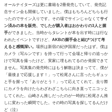
オールナイターズは更に書籍を2冊発売していて、発売記
念サイン会も開催していました。僕はもちろんどちらも行
ったのでサイン入りです。その場でサインじゃなくて
サイ
ン済みの本を販売、でしたが購入者はおかわりの3人と握
手
ができました。当時からタレントが本を出す時には行な
われたイベントですけど、
AKBの握手会と結びつけて考
えると感慨深い。
場所は新宿の紀伊国屋だったはず。僕は
カメラ（写ルンです）を持って行って会場と帰りの追っか
けで写真を撮ったけど、実家に埋もれてるのか発掘できて
ません。写真集の発売時にはもう解散は決まってて、僕が
「最後まで応援します！」って松尾さんに言ったらギュッ
と手を握って「ありがとう！」って応えてくれて、去り際
にカメラを向けたらわざわざこちらに向き直ってニコッと
してくれた。山崎さん推しだったのが一時的に松尾さん推
しに変わった瞬間でした。その時の写真を探してるんだけ
ど（泣）