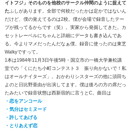
イトフジ」そのものを他校のサークル仲間のように捉えて
た
ふしがあります。全部で何校だったかは定かではないん
だけど、僕の覚えてるのは2校。僕が会場で録音したテー
プが残ってるからです（笑）。実家から発掘してきた。カ
セットレーベルにちゃんと詳細にデータも書き込んであ
る。今よりマメだったんだなぁ僕。録音に使ったのは東芝
Walkyですって。
1本は1984年11月3日午後5時・国立市の一橋大学兼松講
堂での「くにたち小町コンテスト３ 振り向かないで！私
はオールナイターズ」。おかわりシスターズの他に須田ち
よのと日比野亜由が出演してます。僕は後ろの方の席だっ
たみたいで録音状態は西新宿的に言うとC。曲目は
・恋をアンコール
・気分はセミヌード
・許してあげる
・とりあえず恋