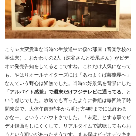
こりゃ大変貴重な当時の生放送中の僕の部屋（音楽学校の
学生寮）。おかわりの2人（深谷さんと松尾さん）がビデ
オの発売告知をしてるとこですね。これだけ人気になって
も、やはりオールナイターズには「あわよくば芸能界へ」
なんていう野心は皆無でした。当時の好景気を背景にした
「アルバイト感覚」で週末だけフジテレビに通ってる
、と
いう感じでした。放送でも言ったように番組は毎回終了時
間未定で、大体午前3時半から明け方4時までには終わる
かなー、というアバウトさでした。「未定」とする事でビ
デオ録画をしにくくして、リアルタイムで試聴してもらお
うという狙いがあったそうです。まぁ僕はビデオデッキま