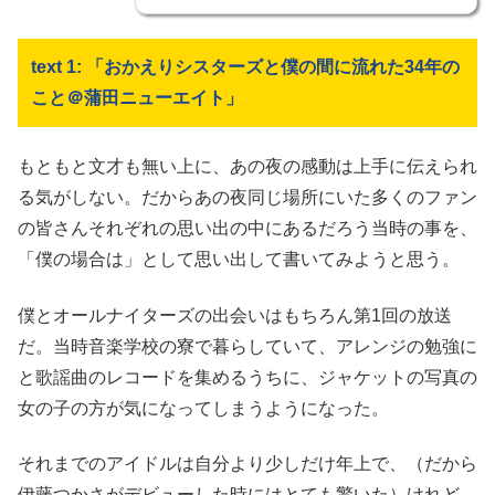
text 1: 「おかえりシスターズと僕の間に流れた34年の
こと＠蒲田ニューエイト」
もともと文才も無い上に、あの夜の感動は上手に伝えられ
る気がしない。だからあの夜同じ場所にいた多くのファン
の皆さんそれぞれの思い出の中にあるだろう当時の事を、
「僕の場合は」として思い出して書いてみようと思う。
僕とオールナイターズの出会いはもちろん第1回の放送
だ。当時音楽学校の寮で暮らしていて、アレンジの勉強に
と歌謡曲のレコードを集めるうちに、ジャケットの写真の
女の子の方が気になってしまうようになった。
それまでのアイドルは自分より少しだけ年上で、（だから
伊藤つかさがデビューした時にはとても驚いた）けれど、