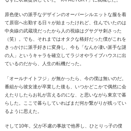
原色使いの派手なデザインのオーバーシルエットな服を着
て原宿へ出勤する日々が始まったけれど、住んでいたのは
中央線の武蔵境だったから人の視線はグサグサ刺さった
（笑）。でも、それまではオタクな格好だった僕がこれを
きっかけに派手好きに変身し、今も「なんか凄い派手な謎
の人」というキャラを確立してラジオやライブハウスに出
ているのだから、人生の転機だった。
「オールナイトフジ」が無かったら、今の僕は無いのだ。
番組から彼女達が卒業した後も、いつかどこかで偶然に会
えたりしたらお礼が言えるのにな、と思いながら東京で暮
らした。ここで暮らしていればまだ何か繋がりが残ってい
るように思えた。
そして10年。父が不慮の事故で他界し、ひとりっ子の僕