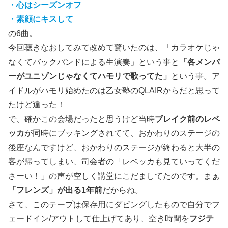
・心はシーズンオフ
・素顔にキスして
の6曲。
今回聴きなおしてみて改めて驚いたのは、「カラオケじゃ
なくてバックバンドによる生演奏」という事と
「各メンバ
ーがユニゾンじゃなくてハモリで歌ってた」
という事。ア
イドルがハモリ始めたのは乙女塾のQLAIRからだと思って
たけど違った！
で、確かこの会場だったと思うけど当時
ブレイク前のレベ
ッカ
が同時にブッキングされてて、おかわりのステージの
後座なんですけど、おかわりのステージが終わると大半の
客が帰ってしまい、司会者の「レベッカも見ていってくだ
さーい！」の声が空しく講堂にこだましてたのです。まぁ
「フレンズ」が出る1年前
だからね。
さて、このテープは保存用にダビングしたもので自分でフ
ェードイン/アウトして仕上げてあり、空き時間を
フジテ