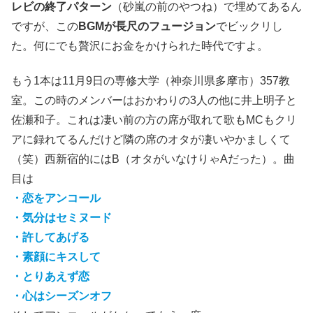
レビの終了パターン
（砂嵐の前のやつね）で埋めてあるん
ですが、この
BGMが長尺のフュージョン
でビックリし
た。何にでも贅沢にお金をかけられた時代ですよ。
もう1本は11月9日の専修大学（神奈川県多摩市）357教
室。この時のメンバーはおかわりの3人の他に井上明子と
佐瀬和子。これは凄い前の方の席が取れて歌もMCもクリ
アに録れてるんだけど隣の席のオタが凄いやかましくて
（笑）西新宿的にはB（オタがいなけりゃAだった）。曲
目は
・恋をアンコール
・気分はセミヌード
・許してあげる
・素顔にキスして
・とりあえず恋
・心はシーズンオフ