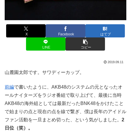
X
Facebook
はてブ
LINE
コピー
2019.09.11
山麓園太郎です。サワディーカップ。
前編
で書いたように、AKB48のシステムの元となったオ
ールナイターズをラジオ番組で取り上げて、最後に当時
AKB48の海外組としては最新だったBNK48をかけたこと
で始まりの点と現在の点を線で繋ぎ、僕は長年のアイドル
ファン活動を一旦まとめ切った、という気がしました。
2
日位（笑）。