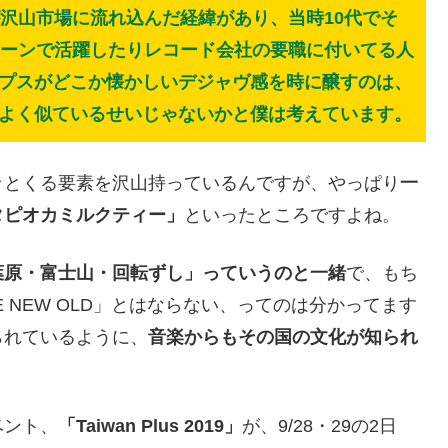
が沢山市場に流れ込んだ経緯があり、当時10代でそ
シーンで活躍したりレコード会社の要職に付いてる人
プスがどこか懐かしいデジャヴ感を時に醸すのは、
よく似ているせいじゃないかと僕は考えています。
ッとくる要素を沢山持っているんですが、やっぱり
一
タピオカミルクティー」
といったところですよね。
葉原・富士山・回転ずし」っていうのと一緒
で、もち
VE NEW OLD」とはならない、ってのは分かってます
られているように、
音楽からもその国の文化が知られ
ベント、
「Taiwan Plus 2019」
が、9/28・29の2日