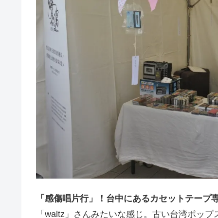
「感傷唱片行」！台中にあるカセットテープ
「waltz」さんみたいな感じ。古い台湾ポッ