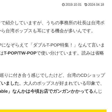
2019.10.01
2024.04.18
オで紹介していますが、うちの事務所の社長は台湾ポ
から台湾ポップスも耳にする機会が多いんです。
Pになぞらえて「ダブルT-POP特集！」なんて言いま
は
T-POP/TW-POP
で使い分けています。読みは省略
プ巡りに付き合う感じでしたけど、台湾のCDショップ
ていました
。大人のポップスが好まれている印象で、
table」なんかは今頃お店でガンガンかかってる
んじ