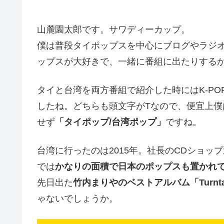
山麓園太郎です。サワディーカップ。
僕は普段タイポップスを中心にブログやラジ
ップスが大好きで、一緒に番組に出たりする
タイと台湾を両方番組で紹介した時にはK-PO
したね。どちらも頭文字がTなので、便宜上僕
せず
「タイポップ/台湾ポップ」
ですね。
台湾に行ったのは2015年。社長のCDショッ
では
かなりの面積で日本のポップスも置かれ
先日出た
竹内まりやのベストアルバム「Turn
ゃないでしょうか。